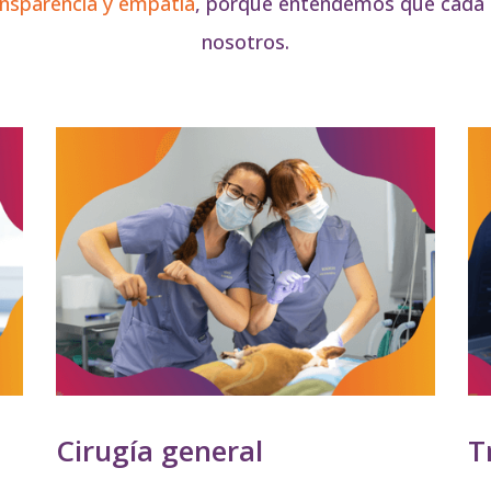
ansparencia y empatía
, porque entendemos que cada a
nosotros.
Cirugía general
T