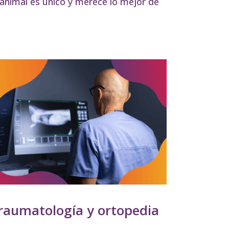
nimal es único y merece lo mejor de
raumatología y ortopedia